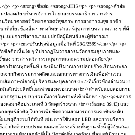
/p> <p><strong>ชื่อย่อ </strong>JHIS</p> <p><strong>คำย่อ
และความปลอดภัย บริหารจัดการโดยกองบรรณาธิการวารสาร
ด้านวิทยาศาสตร์ วิทยาศาสตร์สุขภาพ การสาธารณสุข อาชีว
เกี่ยวข้องอื่น ๆ ทางวิทยาศาสตร์สุขภาพ บทความต่าง ๆ ที่ตี
นดรูปแบบการพิจารณาแบบปกปิดผู้นิพนธ์และผู้พิจารณา
p> <p><em>ปรับปรุงข้อมูลเมื่อวันที่ 28/2/2569</em></p> <p>
ือข้อคิดเห็นใด ๆ ที่ปรากฏในวารสารนวัตกรรมสุขภาพและ
ขสิทธิ์ของ วารสารนวัตกรรมสุขภาพและความปลอดภัย</p>
เกิดคาร์บอนฟุตพริ้นท์ ประเมินปริมาณการปล่อยก๊าซเรือนกระจก
ริมาณจากกิจกรรมการผลิตและเอกสารทางการเงินเพื่อคำนวณ
ัมภาษณ์จากผู้บริหารและบุคลากร<br />ที่เกี่ยวข้องจำนวน 21
มเชื่อมั่นสัมประสิทธิ์แอลฟาของครอนบาค<br />สำหรับแบบสอบถาม
บนมาตรฐาน (S.D.) รวมถึงการวิเคราะห์เชิงเนื้อหา </p> <p>ผลการ
งลงมาคือประเภทที่ 3 วัสดุสร้างฉาก <br />(ร้อยละ 39.43) และ
ฐานะกลยุทธ์สำคัญในการเพิ่มขีดความสามารถการแข่งขันระดับ
เปลี่ยนพฤติกรรมได้ทันที เช่น การใช้หลอด LED และการบริหาร
อจำกัดด้านงบประมาณและโครงสร้างพื้นฐาน ทั้งนี้ ผู้วิจัยเสนอ
นข้อมูลคู่ค้าที่เป็นมิตรต่อสิ่งแวดล้อมเพื่อมุ่งสู่เป้าหมาย