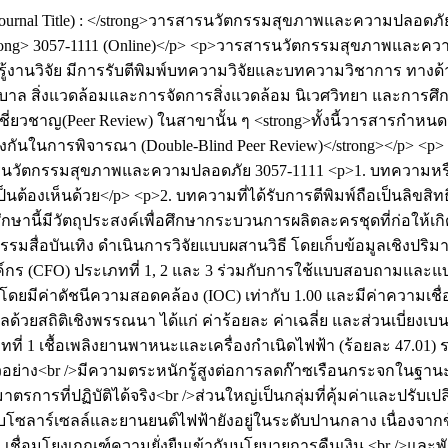
Journal Title) : </strong>วารสารนวัตกรรมสุขภาพและความปลอดภัย<
SN</strong> 3057-1111 (Online)</p> <p>วารสารนวัตกรรมสุขภาพ
ู้งานวิจัย มีการรับตีพิมพ์บทความวิจัยและบทความวิชาการ ทาง
่งแวดล้อมและการจัดการสิ่งแวดล้อม นิเวศวิทยา และการศึกษาที่
เชี่ยวชาญ(Peer Review) ในสาขานั้น ๆ <strong>ทั้งนี้วารสารกำห
ันในการพิจารณา (Double-Blind Peer Review)</strong></p> <p> </
นวัตกรรมสุขภาพและความปลอดภัย
3057-1111
<p>1. บทความหร
็นต้องเห็นด้วย</p> <p>2. บทความที่ได้รับการตีพิมพ์ถือเป็นลิ
กษานี้มีวัตถุประสงค์เพื่อศึกษากระบวนการผลิตละครชุดที่ก่อให้
สื่อบันเทิง ดำเนินการวิจัยแบบผสานวิธี โดยเก็บข้อมูลเชิงป
 (CFO) ประเภทที่ 1, 2 และ 3 ร่วมกับการใช้แบบสอบถามและแบบส
้อหาโดยมีค่าดัชนีความสอดคล้อง (IOC) เท่ากับ 1.00 และมีค่าควา
ด้วยสถิติเชิงพรรณนา ได้แก่ ค่าร้อยละ ค่าเฉลี่ย และส่วนเบี่ยงเ
่ 1 เชื้อเพลิงยานพาหนะและเครื่องกำเนิดไฟฟ้า (ร้อยละ 47.01) รอ
่มตัวอย่าง<br />มีความตระหนักรู้สูงต่อการลดก๊าซเรือนกระจกใน
รการที่ปฏิบัติได้จริง<br />ส่วนใหญ่เป็นกลุ่มที่คุ้มค่าและปรับ
บบโซลาร์เซลล์และยานยนต์ไฟฟ้ายังอยู่ในระดับปานกลาง เนื่องจากข้
อมโยงเกณฑ์ความยั่งยืนเข้ากับนโยบายการคืนเงิน <br />และพัฒนาฐา