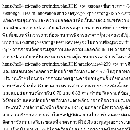
https://he04.tci-thaijo.org/index.php/JHIS
<p><strong>ชื่อวารสาร (
</strong>J Health Innovation and Safety</p> <p><strong>IS
นวัตกรรมสุขภาพและความปลอดภัย เพื่อเป็นแหล่งเผยแพร่ความร
อนามัยและความปลอดภัย นวัตกรรมสุขภาพ การแพทย์ การพยาบาล สิ
พิมพ์เผยแพร่ในวารสารต้องผ่านการพิจารณาจากผู้ทรงคุณวุฒิ/ผู้
บทความ(</strong><strong>Peer Review) จะไม่ทราบข้อมูลระหว่างก
</p>
วารสารนวัตกรรมสุขภาพและความปลอดภัย
th-TH
วารสาร
ความปลอดภัย ที่เป็นวรรณกรรมของผู้เขียน บรรณาธิการ ไม่จำเป
https://he04.tci-thaijo.org/index.php/JHIS/article/view/4299
<p>การศึ
และเสนอแนวทางลดการปล่อยก๊าซเรือนกระจก<br />ในอุตสาหกรรม
ปริมาณก๊าซเรือนกระจกตามมาตรฐานคาร์บอนฟุตพริ้นท์ขององค์กร
ท่าน ซึ่งเครื่องมือวิจัยผ่านการตรวจสอบความเที่ยงตรงเชิงเนื
และแบบสัมภาษณ์เท่ากับ 0.76 และ 0.83 ตามลำดับ วิเคราะห์ข้อมูล
วิจัยพบว่า แหล่งปล่อยก๊าซเรือนกระจกหลักมาจากกิจกรรมประเภทที
ประเภทที่ 2 พลังงานไฟฟ้า (ร้อยละ 13.56) นอกจากนี้พบว่ากลุ
สากล แต่ยังขาดความเข้าใจเชิงปฏิบัติและกลไกคาร์บอนเครดิต มาต
จัดการวัสดุหมุนเวียน ขณะที่มาตรการที่ใช้เงินลงทุนสูงอย่างระ
แนะเชิงนโยบาย<br />ให้ภาครัฐสนับสนุนมาตรการจูงใจทางภาษี เชื่