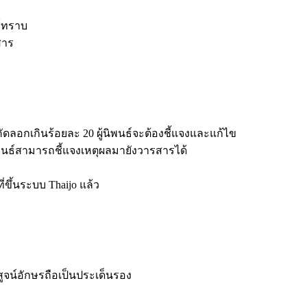
ธ์ทราบ
สาร
ลอกเกินร้อยละ 20 ผู้นิพนธ์จะต้องชี้แจงและแก้ไข
นธ์สามารถชี้แจงเหตุผลมายังวารสารได้
ขึ้นระบบ Thaijo แล้ว
จน์อักษรถือเป็นประเด็นรอง