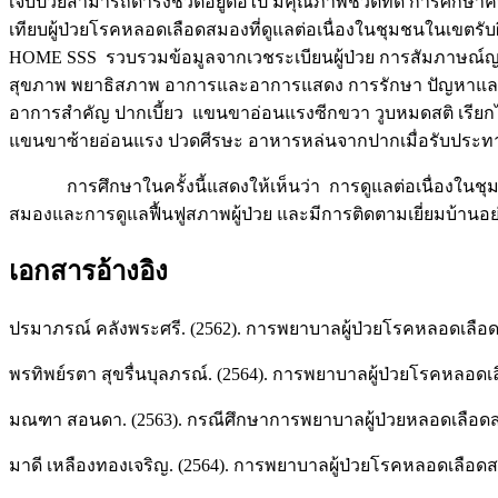
เจ็บป่วยสามารถดำรงชีวิตอยู่ต่อไป มีคุณภาพชีวิตที่ดี การศึกษา
เทียบผู้ป่วยโรคหลอดเลือดสมองที่ดูแลต่อเนื่องในชุมชนในเขต
HOME SSS รวบรวมข้อมูลจากเวชระเบียนผู้ป่วย การสัมภาษณ์ญาติ
สุขภาพ พยาธิสภาพ อาการและอาการแสดง การรักษา ปัญหาและข้อว
อาการสำคัญ ปากเบี้ยว แขนขาอ่อนแรงซีกขวา วูบหมดสติ เรียกไม่ร
แขนขาซ้ายอ่อนแรง ปวดศีรษะ อาหารหล่นจากปากเมื่อรับประทานอ
การศึกษาในครั้งนี้แสดงให้เห็นว่า การดูแลต่อเนื่องในชุม
สมองและการดูแลฟื้นฟูสภาพผู้ป่วย และมีการติดตามเยี่ยมบ้านอย
เอกสารอ้างอิง
ปรมาภรณ์ คลังพระศรี. (2562). การพยาบาลผู้ป่วยโรคหลอดเลือด
พรทิพย์รตา สุขรื่นบุลภรณ์. (2564). การพยาบาลผู้ป่วยโรคหลอ
มณฑา สอนดา. (2563). กรณีศึกษาการพยาบาลผู้ป่วยหลอดเลือดสม
มาดี เหลืองทองเจริญ. (2564). การพยาบาลผู้ป่วยโรคหลอดเลือดสม