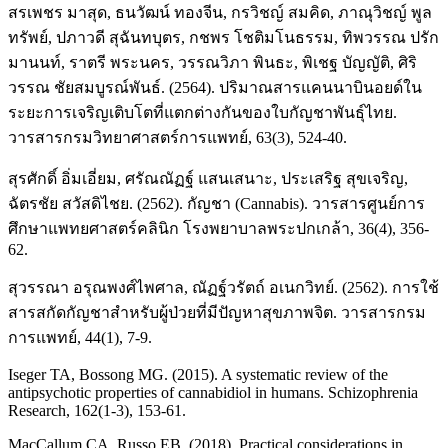
สรเพชร มาสุด, ธนวัฒน์ ทองจีน, กรวิชญ์ สมคิด, ภาณุวิชญ์ พูล
ทรัพย์, ปภาวดี สุฉันทบุตร, กชพร โชติมโนธรรม, ทิพวรรณ ปรัก
มานนท์, ราตรี พระนคร, วรรณวิภา พินธะ, พิเชฐ บัญญัติ, ศิริ
วรรณ ชัยสมบูรณ์พันธ์. (2564). ปริมาณสารแคนนาบินอยด์ใน
ระยะการเจริญเติบโตที่แตกต่างกันของใบกัญชาพันธุ์ไทย.
วารสารกรมวิทยาศาสตร์การแพทย์, 63(3), 524-40.
สุรศักดิ์ อิ่มเอี่ยม, ศรัณณัฏฐ์ แสนเสนาะ, ประเสริฐ สุขเจริญ,
ฉัตรชัย สวัสดิไชย. (2562). กัญชา (Cannabis). วารสารศูนย์การ
ศึกษาแพทยศาสตร์คลินิก โรงพยาบาลพระปกเกล้า, 36(4), 356-
62.
สุวรรณา อรุณพงศ์ไพศาล, ณัฏฐ์วรัตถ์ อเนกวิทย์. (2562). การใช้
สารสกัดกัญชาสำหรับผู้ป่วยที่มีปัญหาสุขภาพจิต. วารสารกรม
การแพทย์, 44(1), 7-9.
Iseger TA, Bossong MG. (2015). A systematic review of the
antipsychotic properties of cannabidiol in humans. Schizophrenia
Research, 162(1-3), 153-61.
MacCallum CA, Russo EB. (2018). Practical considerations in