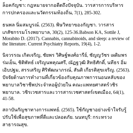
ล็อคกัญชา: กฎหมายจากอดีตถึงปัจจุบัน. วารสารการบริหาร
การปกครองและนวัตกรรมท้องถิ่น, 7(1), 285-302.
ธนพล นิ่มสมบูรณ์. (2563). พิษวิทยาของกัญชา. วารสาร
เภสัชกรรมโรงพยาบาล, 30(2), 125-36.Babson KA, Sottile J,
Morabito D. (2017). Cannabis, cannabinoids, and sleep: a review of
the literature. Current Psychiatry Reports, 19(4), 1-2.
นิจวรรณ เกิดเจริญ, ชัยพร วิศิษฐ์พงศ์อารีย์, ชัญญวัชร เผดิมพร
ร่มเย็น, ชิติพัทธ์ เจริญนพคุณศรี, ณัฏฐวุฒิ สิทธิศักดิ์, นทีธร อิ่ม
เอิบปฐม, สรรเสริญ ศิริพัฒนาภรณ์, สันติ เกียรติสุขเจริญ. (2563).
ปัจจัยด้านการทำงานที่เกี่ยวข้องกับคุณภาพการนอนหลับของ
พยาบาลวิชาชีพประจำหอผู้ป่วยใน คณะแพทยศาสตร์วชิร
พยาบาล. วชิรเวชสารและวารสารเวชศาสตร์เขตเมือง, 64(1),
41-58.
สถาบันกัญชาทางการแพทย์. (2565). ใช้กัญชาอย่างเข้าใจรับรู้
ปรับใช้เพื่อสุขภาพที่ดีและปลอดภัย. นนทบุรี: กระทรวง
สาธารณสุข.