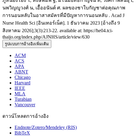
ภูหนองโอง โ, หงษ์พิมพ์ ฐ, มโนมยิทธิกาญจน์ ท, วงศ์กาฬสินธุ์ เ,
นพวิญญูวงศ์ น, เอื้ออนันต์ ศ. ผลของชาใบกัญชาต่อคุณภาพ
การนอนหลับในอาสาสมัครที่มีปัญหาการนอนหลับ . Acad J
Nurse Health Sci [อินเทอร์เน็ต]. 1 ธันวาคม 2023 [อ้างถึง 9
สิงหาคม 2026];3(3):213-22. available at: https://he04.tci-
thaijo.org/index.php/AJNHS/article/view/630
รูปแบบการอ้างอิงเพิ่มเติม
ACM
ACS
APA
ABNT
Chicago
Harvard
IEEE
MLA
Turabian
Vancouver
ดาวน์โหลดการอ้างอิง
Endnote/Zotero/Mendeley (RIS)
BibTeX