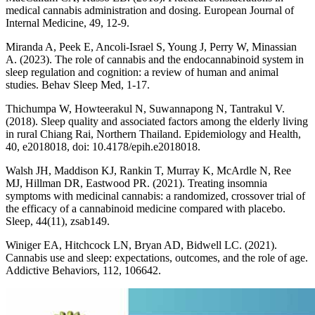
medical cannabis administration and dosing. European Journal of
Internal Medicine, 49, 12-9.
Miranda A, Peek E, Ancoli-Israel S, Young J, Perry W, Minassian
A. (2023). The role of cannabis and the endocannabinoid system in
sleep regulation and cognition: a review of human and animal
studies. Behav Sleep Med, 1-17.
Thichumpa W, Howteerakul N, Suwannapong N, Tantrakul V.
(2018). Sleep quality and associated factors among the elderly living
in rural Chiang Rai, Northern Thailand. Epidemiology and Health,
40, e2018018, doi: 10.4178/epih.e2018018.
Walsh JH, Maddison KJ, Rankin T, Murray K, McArdle N, Ree
MJ, Hillman DR, Eastwood PR. (2021). Treating insomnia
symptoms with medicinal cannabis: a randomized, crossover trial of
the efficacy of a cannabinoid medicine compared with placebo.
Sleep, 44(11), zsab149.
Winiger EA, Hitchcock LN, Bryan AD, Bidwell LC. (2021).
Cannabis use and sleep: expectations, outcomes, and the role of age.
Addictive Behaviors, 112, 106642.