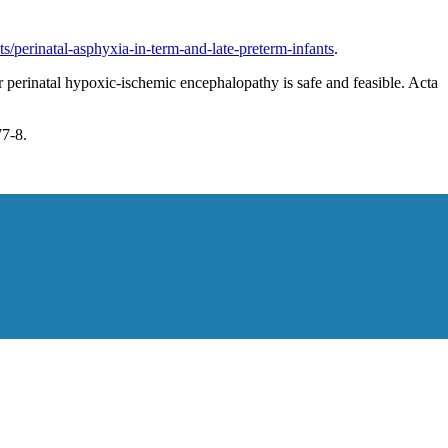
/perinatal-asphyxia-in-term-and-late-preterm-infants
.
 perinatal hypoxic-ischemic encephalopathy is safe and feasible. Acta
77-8.