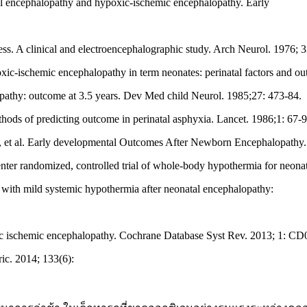
 encephalopathy and hypoxic-ischemic encephalopathy. Early
ss. A clinical and electroencephalographic study. Arch Neurol. 1976; 
-ischemic encephalopathy in term neonates: perinatal factors and out
pathy: outcome at 3.5 years. Dev Med child Neurol. 1985;27: 473-84.
ds of predicting outcome in perinatal asphyxia. Lancet. 1986;1: 67-9
 et al. Early developmental Outcomes After Newborn Encephalopathy. 
center randomized, controlled trial of whole-body hypothermia for neona
with mild systemic hypothermia after neonatal encephalopathy:
ic ischemic encephalopathy. Cochrane Database Syst Rev. 2013; 1: C
ric. 2014; 133(6):