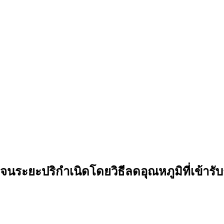
นระยะปริกำเนิดโดยวิธีลดอุณหภูมิที่เข้า