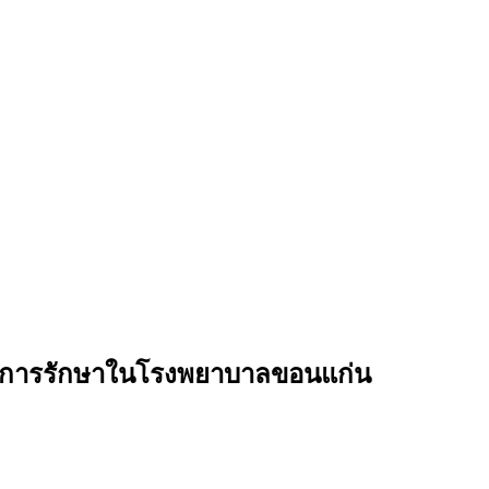
รับการรักษาในโรงพยาบาลขอนแก่น