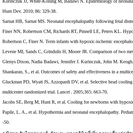
Kurinczuk JJ, White-Koning M, Badawi N. Epidemiology of neonatal
Hum Dev. 2010; 86: 329-38.
Sarnat HB, Sarnat MS. Neonatal encephalopathy following fetal distre
Finer NN, Robertson CM, Richards RT, Pinnell LE, Peters KL. Hypoxic
Robertson C, Finer N. Term infants with hypoxic-ischemic encephalo
Levene MI, Sands C, Grindulis H, Moore JR. Comparison of two metho
Glenys Dixon, Nadia Badawi, Jennifer J. Kurinczuk, John M. Keogh,
Shankaran, S., et al. Outcomes of safety and effectiveness in a multi
Gluckman PD, Wyatt JS, Azzopardi DV, et al. Selective head cooling 
multicenter randomized trial. Lancet . 2005;365: 663-70.
Jacobs SE, Berg M, Hunt R, et al. Cooling for newborns with hypox
Papile, L. A., et al. Hypothermia and neonatal encephalopathy. Pediat
-50.