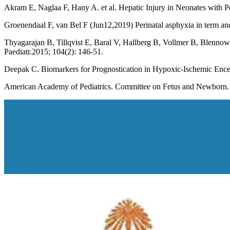
Akram E, Naglaa F, Hany A. et al. Hepatic Injury in Neonates with P
Groenendaal F, van Bel F (Jun12,2019) Perinatal asphyxia in term and
Thyagarajan B, Tillqvist E, Baral V, Hallberg B, Vollmer B, Blennow 
Paediatr.2015; 104(2): 146-51.
Deepak C. Biomarkers for Prognostication in Hypoxic-Ischemic Encep
American Academy of Pediatrics. Committee on Fetus and Newborn. Use