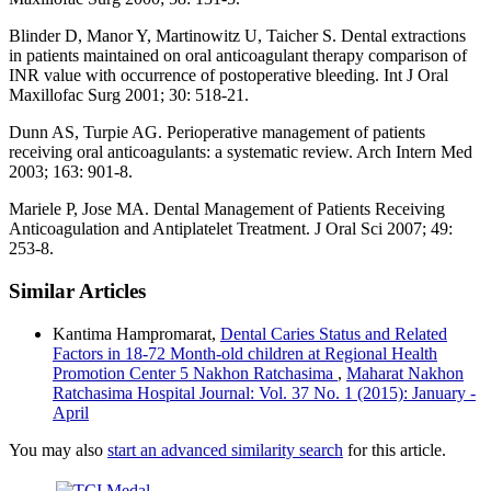
Blinder D, Manor Y, Martinowitz U, Taicher S. Dental extractions
in patients maintained on oral anticoagulant therapy comparison of
INR value with occurrence of postoperative bleeding. Int J Oral
Maxillofac Surg 2001; 30: 518-21.
Dunn AS, Turpie AG. Perioperative management of patients
receiving oral anticoagulants: a systematic review. Arch Intern Med
2003; 163: 901-8.
Mariele P, Jose MA. Dental Management of Patients Receiving
Anticoagulation and Antiplatelet Treatment. J Oral Sci 2007; 49:
253-8.
Similar Articles
Kantima Hampromarat,
Dental Caries Status and Related
Factors in 18-72 Month-old children at Regional Health
Promotion Center 5 Nakhon Ratchasima
,
Maharat Nakhon
Ratchasima Hospital Journal: Vol. 37 No. 1 (2015): January -
April
You may also
start an advanced similarity search
for this article.