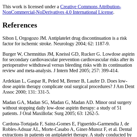
This work is licensed under a
Creative Commons Attribution-
NonCommercial-NoDerivatives 4.0 International License
.
References
Sibon I, Orgogozo JM. Antiplatelet drug discontinuation is a risk
factor for ischemic stroke. Neurology 2004; 62: 1187-9.
Burger W, Chemnitius JM, Kneissl GD, Rucker G. Lowdose aspirin
for secondary cardiovascular prevention cardiovascular risks after its
perioperative withdrawal versus bleeding risks with its continuation
review and meta-analysis. J Intern Med 2005; 257: 399-414.
Ardekian L, Gaspar R, Peled M, Brener B, Laufer D. Does low-
dose aspirin therapy complicate oral surgical procedures? J Am Dent
Assoc 2000; 131: 331-5.
Madan GA, Madan SG, Madan G, Madan AD. Minor oral surgery
without stopping daily low-dose aspirin therapy: a study of 51
patients. J Oral Maxillofac Surg 2005; 63: 1262-5.
Cardona-Tortajada F, Sainz-Gomes E, Figuerido-Garmendia J, de
Robles-Adsuar AL, Morte-Casabo A, Giner-Munoz F, et al. Dental
extractions in patients on antiplatelet therapy. A study conducted by