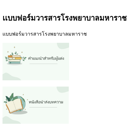
เเบบฟอร์มวารสารโรงพยาบาลมหาราช
เเบบฟอร์มวารสารโรงพยาบาลมหาราช