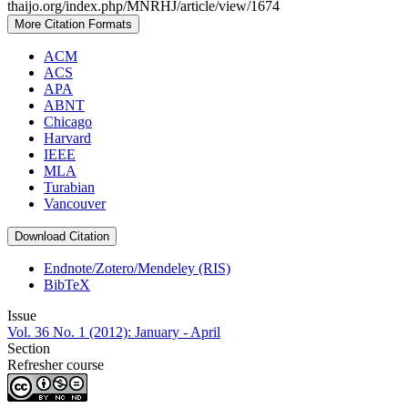
thaijo.org/index.php/MNRHJ/article/view/1674
More Citation Formats
ACM
ACS
APA
ABNT
Chicago
Harvard
IEEE
MLA
Turabian
Vancouver
Download Citation
Endnote/Zotero/Mendeley (RIS)
BibTeX
Issue
Vol. 36 No. 1 (2012): January - April
Section
Refresher course