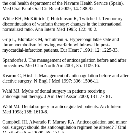
the oral health department of the Navarre Health Service (Spain).
Med Oral Patol Oral Cir Bucal 2009; 14: 588-92.
White RH, McKittrick T, Hutchinson R, Twitchell J. Temporary
discontinuation of warfarin therapy: changes in the international
normalized ratio. Ann Intern Med 1995; 122: 40-2.
Grip L, Blomback M, Schulman S. Hypercoagulable state and
thromboembolism following warfarin withdrawal in post-
myocardial-infarction patients. Eur Heart J 1991; 12: 1225-33.
Spandorfer J. The management of anticoagulation before and after
procedures. Med Clin North Am 2001; 85: 1109-16.
Kearon C, Hirsh J. Management of anticoagulation before and after
elective surgery. N Engl J Med 1997; 336: 1506-11.
Wahl MJ. Myths of dental surgery in patients receiving
anticoagulant therapy. J Am Dent Assoc 2000; 131: 77-81.
Wahl MJ. Dental surgery in anticoagulated patients. Arch Intern
Med 1998; 158: 1610-6.
Campbell JH, Alvarado F, Murray RA. Anticoagulation and minor
oral surgery: should the anticoagulation regimen be altered? J Oral
Maxillofac Surg 2000; 58: 131-5.