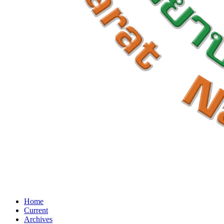
Home
Current
Archives