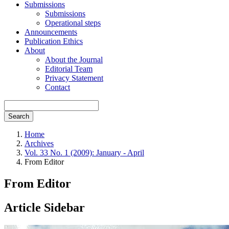
Submissions
Submissions
Operational steps
Announcements
Publication Ethics
About
About the Journal
Editorial Team
Privacy Statement
Contact
Search
Home
Archives
Vol. 33 No. 1 (2009): January - April
From Editor
From Editor
Article Sidebar