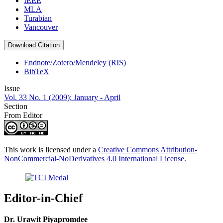
IEEE
MLA
Turabian
Vancouver
Download Citation
Endnote/Zotero/Mendeley (RIS)
BibTeX
Issue
Vol. 33 No. 1 (2009): January - April
Section
From Editor
This work is licensed under a
Creative Commons Attribution-
NonCommercial-NoDerivatives 4.0 International License
.
Editor-in-Chief
Dr. Urawit Piyapromdee