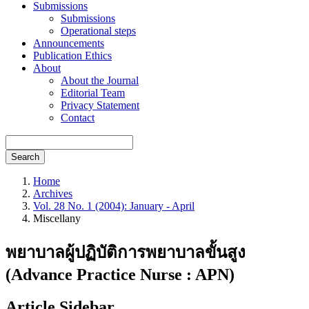
Submissions
Submissions
Operational steps
Announcements
Publication Ethics
About
About the Journal
Editorial Team
Privacy Statement
Contact
Search
Home
Archives
Vol. 28 No. 1 (2004): January - April
Miscellany
พยาบาลผู้ปฏิบัติการพยาบาลขั้นสูง
(Advance Practice Nurse : APN)
Article Sidebar