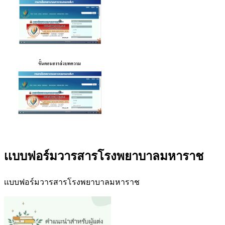
เเบบฟอร์มวารสารโรงพยาบาลมหาราช
เเบบฟอร์มวารสารโรงพยาบาลมหาราช