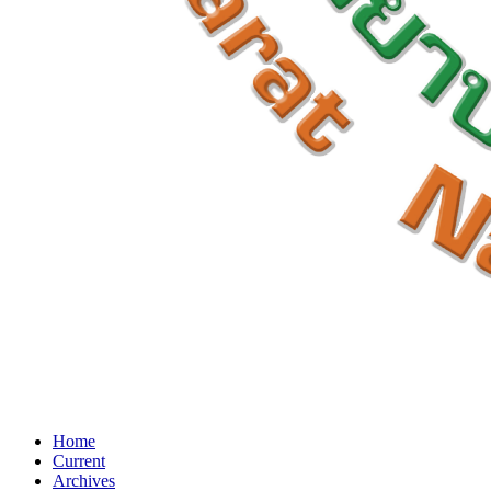
Home
Current
Archives