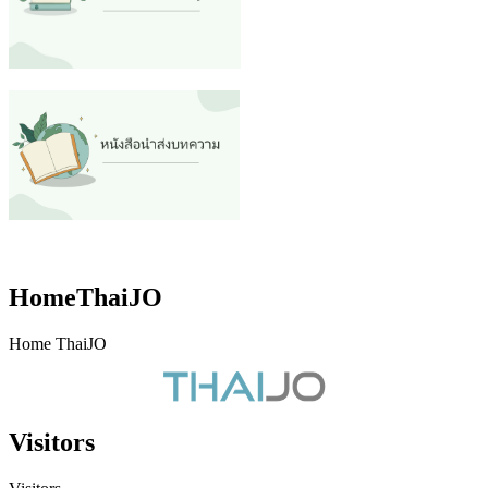
HomeThaiJO
Home ThaiJO
Visitors