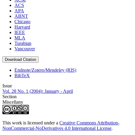
ACS
APA
ABNT
Chicago
Harvard
IEEE
MLA
Turabian
Vancouver
Download Citation
Endnote/Zotero/Mendeley (RIS)
BibTeX
Issue
Vol. 28 No. 1 (2004): January - April
Section
Miscellany
This work is licensed under a
Creative Commons Attribution-
NonCommercial-NoDerivatives 4.0 International License
.