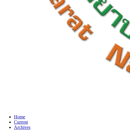
Home
Current
Archives