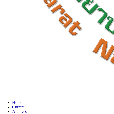
Home
Current
Archives