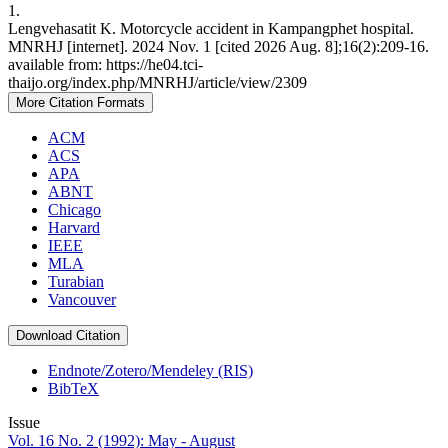
1.
Lengvehasatit K. Motorcycle accident in Kampangphet hospital.
MNRHJ [internet]. 2024 Nov. 1 [cited 2026 Aug. 8];16(2):209-16.
available from: https://he04.tci-
thaijo.org/index.php/MNRHJ/article/view/2309
More Citation Formats
ACM
ACS
APA
ABNT
Chicago
Harvard
IEEE
MLA
Turabian
Vancouver
Download Citation
Endnote/Zotero/Mendeley (RIS)
BibTeX
Issue
Vol. 16 No. 2 (1992): May - August