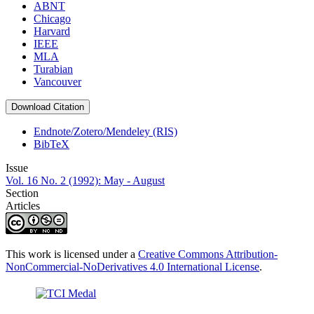
ABNT
Chicago
Harvard
IEEE
MLA
Turabian
Vancouver
Download Citation
Endnote/Zotero/Mendeley (RIS)
BibTeX
Issue
Vol. 16 No. 2 (1992): May - August
Section
Articles
This work is licensed under a
Creative Commons Attribution-
NonCommercial-NoDerivatives 4.0 International License
.