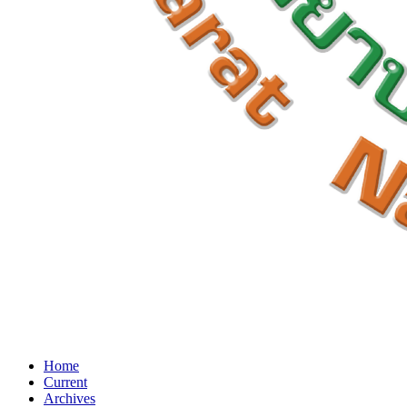
Home
Current
Archives