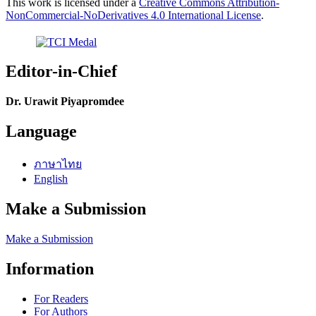
This work is licensed under a
Creative Commons Attribution-
NonCommercial-NoDerivatives 4.0 International License
.
Editor-in-Chief
Dr. Urawit Piyapromdee
Language
ภาษาไทย
English
Make a Submission
Make a Submission
Information
For Readers
For Authors