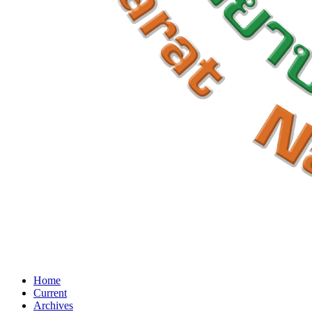
Home
Current
Archives