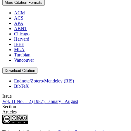
More Citation Formats
ACM
ACS
APA
ABNT
Chicago
Harvard
IEEE
MLA
Turabian
Vancouver
Download Citation
Endnote/Zotero/Mendeley (RIS)
BibTeX
Issue
Vol. 11 No. 1-2 (1987): January - August
Section
Articles