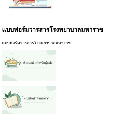
เเบบฟอร์มวารสารโรงพยาบาลมหาราช
เเบบฟอร์มวารสารโรงพยาบาลมหาราช