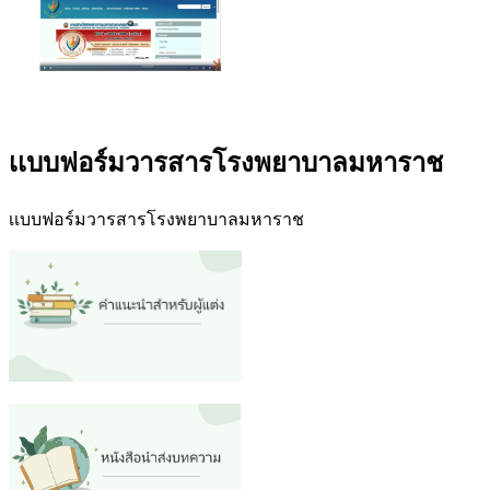
เเบบฟอร์มวารสารโรงพยาบาลมหาราช
เเบบฟอร์มวารสารโรงพยาบาลมหาราช