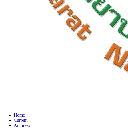
Home
Current
Archives