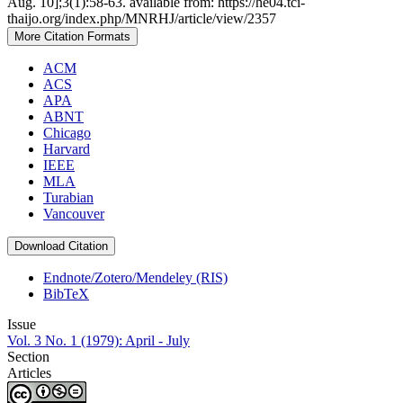
Aug. 10];3(1):58-63. available from: https://he04.tci-
thaijo.org/index.php/MNRHJ/article/view/2357
More Citation Formats
ACM
ACS
APA
ABNT
Chicago
Harvard
IEEE
MLA
Turabian
Vancouver
Download Citation
Endnote/Zotero/Mendeley (RIS)
BibTeX
Issue
Vol. 3 No. 1 (1979): April - July
Section
Articles