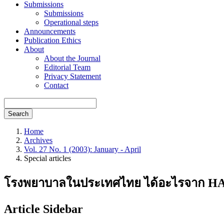
Submissions
Submissions
Operational steps
Announcements
Publication Ethics
About
About the Journal
Editorial Team
Privacy Statement
Contact
Search
Home
Archives
Vol. 27 No. 1 (2003): January - April
Special articles
โรงพยาบาลในประเทศไทย ได้อะไรจาก H
Article Sidebar