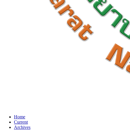
Home
Current
Archives