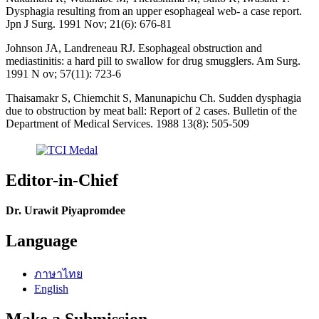
Dysphagia resulting from an upper esophageal web- a case report.
Jpn J Surg. 1991 Nov; 21(6): 676-81
Johnson JA, Landreneau RJ. Esophageal obstruction and
mediastinitis: a hard pill to swallow for drug smugglers. Am Surg.
1991 N ov; 57(11): 723-6
Thaisamakr S, Chiemchit S, Manunapichu Ch. Sudden dysphagia
due to obstruction by meat ball: Report of 2 cases. Bulletin of the
Department of Medical Services. 1988 13(8): 505-509
Editor-in-Chief
Dr. Urawit Piyapromdee
Language
ภาษาไทย
English
Make a Submission