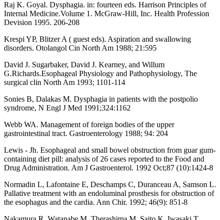
Raj K. Goyal. Dysphagia. in: fourteen eds. Harrison Principles of
Internal Medicine.Volume 1. McGraw-Hill, Inc. Health Profession
Devision 1995. 206-208
Krespi YP, Blitzer A ( guest eds). Aspiration and swallowing
disorders. Otolangol Cin North Am 1988; 21:595
David J. Sugarbaker, David J. Kearney, and Willum
G.Richards.Esophageal Physiology and Pathophysiology, The
surgical clin North Am 1993; 1101-114
Sonies B, Dalakas M. Dysphagia in patients with the postpolio
syndrome, N Engl J Med 1991;324:1162
Webb WA. Management of foreign bodies of the upper
gastrointestinal tract. Gastroenterology 1988; 94: 204
Lewis - Jh. Esophageal and small bowel obstruction from guar gum-
containing diet pill: analysis of 26 cases reported to the Food and
Drug Administration. Am J Gastroenterol. 1992 Oct;87 (10):1424-8
Normadin L, Lafontaine E, Deschamps C, Duranceau A, Samson L.
Pallative treatment with an endoluminal prosthesis for obstruction of
the esophagus and the cardia. Ann Chir. 1992; 46(9): 851-8
Nakamura R, Watanabe M, Therashima M, Saito K, Iwasaki T.