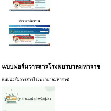
เเบบฟอร์มวารสารโรงพยาบาลมหาราช
เเบบฟอร์มวารสารโรงพยาบาลมหาราช