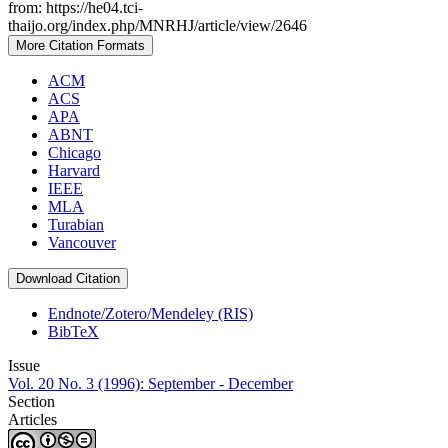
from: https://he04.tci-
thaijo.org/index.php/MNRHJ/article/view/2646
More Citation Formats
ACM
ACS
APA
ABNT
Chicago
Harvard
IEEE
MLA
Turabian
Vancouver
Download Citation
Endnote/Zotero/Mendeley (RIS)
BibTeX
Issue
Vol. 20 No. 3 (1996): September - December
Section
Articles