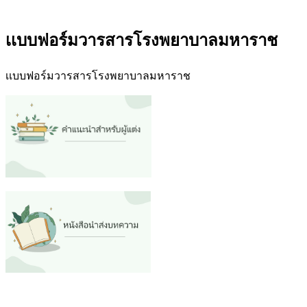
เเบบฟอร์มวารสารโรงพยาบาลมหาราช
เเบบฟอร์มวารสารโรงพยาบาลมหาราช