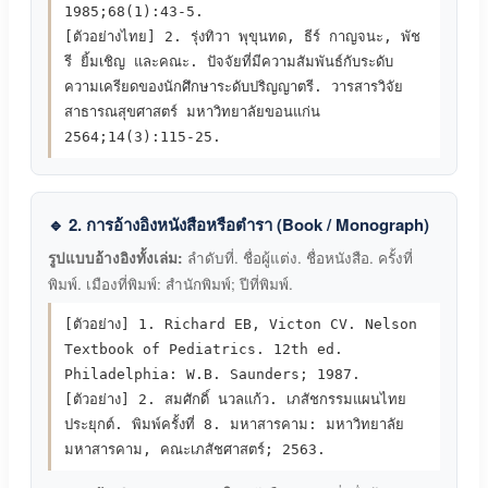
1985;68(1):43-5.
[ตัวอย่างไทย] 2. รุ่งทิวา พุขุนทด, ธีร์ กาญจนะ, พัช
รี ยิ้มเชิญ และคณะ. ปัจจัยที่มีความสัมพันธ์กับระดับ
ความเครียดของนักศึกษาระดับปริญญาตรี. วารสารวิจัย
สาธารณสุขศาสตร์ มหาวิทยาลัยขอนแก่น
2564;14(3):115-25.
🔹 2. การอ้างอิงหนังสือหรือตำรา (Book / Monograph)
รูปแบบอ้างอิงทั้งเล่ม:
ลำดับที่. ชื่อผู้แต่ง. ชื่อหนังสือ. ครั้งที่
พิมพ์. เมืองที่พิมพ์: สำนักพิมพ์; ปีที่พิมพ์.
[ตัวอย่าง] 1. Richard EB, Victon CV. Nelson
Textbook of Pediatrics. 12th ed.
Philadelphia: W.B. Saunders; 1987.
[ตัวอย่าง] 2. สมศักดิ์ นวลแก้ว. เภสัชกรรมแผนไทย
ประยุกต์. พิมพ์ครั้งที่ 8. มหาสารคาม: มหาวิทยาลัย
มหาสารคาม, คณะเภสัชศาสตร์; 2563.