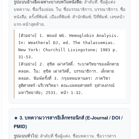
รูปแบบอ้างอิงเฉพาะบางบทในหนังสือ:
ลำดับที่. ชื่อผู้แต่ง
บทความ. ชื่อเรื่องย่อย. ใน: ชื่อบรรณาธิการ, บรรณาธิการ. ชื่อ
หนังสือ. ครั้งที่พิมพ์. เมืองที่พิมพ์: สำนักพิมพ์; ปีที่พิมพ์. เลขหน้า
แรก-หน้าสุดท้าย.
[ตัวอย่าง] 1. Wood WG. Hemoglobin Analysis.
In: Weatheral DJ, ed. The thalassemias.
New York: Churchill Livingstone; 1983 p.
31-53.
[ตัวอย่าง] 2. สุขิต เผ่าสวัสดิ์. ระบาดวิทยาของเด็กตาย
คลอด. ใน: สุขิต เผ่าสวัสดิ์, บรรณาธิการ. เด็กตาย
คลอด. พิมพ์ครั้งที่ 3. กรุงเทพมหานคร: ภาควิชา
สูติศาสตร์-นรีเวชวิทยา คณะแพทยศาสตร์ จุฬาลงกรณ์
มหาวิทยาลัย; 2531. หน้า 1-32.
🔹 3. บทความวารสารอิเล็กทรอนิกส์ (E-Journal / DOI /
PMID)
รูปแบบทั่วไป:
ลำดับที่ ชื่อผู้แต่ง. ชื่อบทความ. ชื่อวารสาร