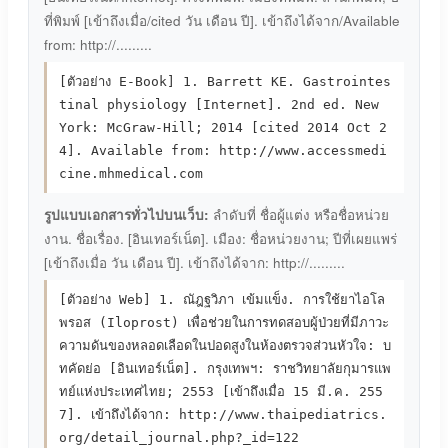
ที่พิมพ์ [เข้าถึงเมื่อ/cited วัน เดือน ปี]. เข้าถึงได้จาก/Available
from: http://.........
[ตัวอย่าง E-Book] 1. Barrett KE. Gastrointes
tinal physiology [Internet]. 2nd ed. New
York: McGraw-Hill; 2014 [cited 2014 Oct 2
4]. Available from: http://www.accessmedi
cine.mhmedical.com
รูปแบบเอกสารทั่วไปบนเว็บ:
ลำดับที่ ชื่อผู้แต่ง หรือชื่อหน่วย
งาน. ชื่อเรื่อง. [อินเทอร์เน็ต]. เมือง: ชื่อหน่วยงาน; ปีที่เผยแพร่
[เข้าถึงเมื่อ วัน เดือน ปี]. เข้าถึงได้จาก: http://.........
[ตัวอย่าง Web] 1. ณัฎฐวิภา เข้มแข็ง. การใช้ยาไอโล
พรอส (Iloprost) เพื่อช่วยในการทดสอบผู้ป่วยที่มีภาวะ
ความดันของหลอดเลือดในปอดสูงในห้องตรวจส่วนหัวใจ: บ
ทคัดย่อ [อินเทอร์เน็ต]. กรุงเทพฯ: ราชวิทยาลัยกุมารแพ
ทย์แห่งประเทศไทย; 2553 [เข้าถึงเมื่อ 15 มี.ค. 255
7]. เข้าถึงได้จาก: http://www.thaipediatrics.
org/detail_journal.php?_id=122