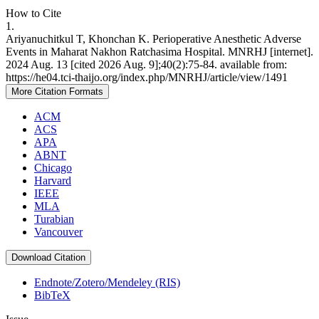
How to Cite
1.
Ariyanuchitkul T, Khonchan K. Perioperative Anesthetic Adverse
Events in Maharat Nakhon Ratchasima Hospital. MNRHJ [internet].
2024 Aug. 13 [cited 2026 Aug. 9];40(2):75-84. available from:
https://he04.tci-thaijo.org/index.php/MNRHJ/article/view/1491
More Citation Formats
ACM
ACS
APA
ABNT
Chicago
Harvard
IEEE
MLA
Turabian
Vancouver
Download Citation
Endnote/Zotero/Mendeley (RIS)
BibTeX