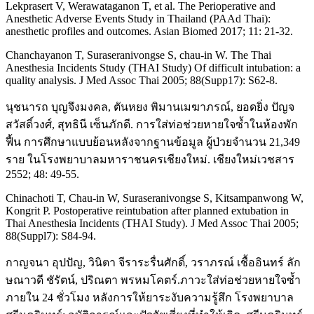
Lekprasert V, Werawataganon T, et al. The Perioperative and
Anesthetic Adverse Events Study in Thailand (PAAd Thai):
anesthetic profiles and outcomes. Asian Biomed 2017; 11: 21-32.
Chanchayanon T, Suraseranivongse S, chau-in W. The Thai
Anesthesia Incidents Study (THAI Study) Of difficult intubation: a
quality analysis. J Med Assoc Thai 2005; 88(Supp17): S62-8.
นุชนารถ บุญจึงมงคล, ตันหยง พิมานเมฆาภรณ์, ยอดยิ่ง ปัญจ
สวัสดิ์วงศ์, สุทธินี เซ็นภักดี. การใส่ท่อช่วยหายใจซ้ำในห้องพัก
ฟื้น การศึกษาแบบย้อนหลังจากฐานข้อมูล ผู้ป่วยจำนวน 21,349
ราย ในโรงพยาบาลมหาราชนครเชียงใหม่. เชียงใหม่เวชสาร
2552; 48: 49-55.
Chinachoti T, Chau-in W, Suraseranivongse S, Kitsampanwong W,
Kongrit P. Postoperative reintubation after planned extubation in
Thai Anesthesia Incidents (THAI Study). J Med Assoc Thai 2005;
88(Suppl7): S84-94.
กาญจนา อุปปัญ, วินิตา จีราระรื่นศักดิ์, วราภรณ์ เชื้ออินทร์ ลัก
ษณาวดี ชัรัตน์, ปริณตา พรหมโคตร์.ภาวะใส่ท่อช่วยหายใจซ้ำ
ภายใน 24 ชั่วโมง หลังการให้ยาระงับความรู้สึก โรงพยาบาล