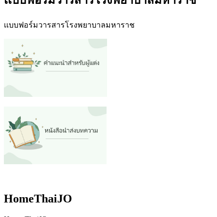
เเบบฟอร์มวารสารโรงพยาบาลมหาราช
HomeThaiJO