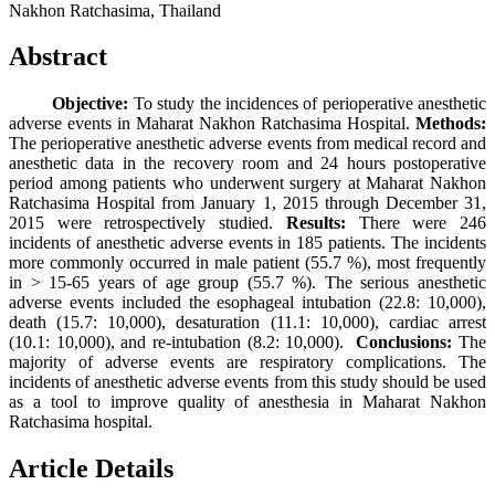
Nakhon Ratchasima, Thailand
Abstract
Objective:
To study the incidences of perioperative anesthetic
adverse events in Maharat Nakhon Ratchasima Hospital.
Methods:
The perioperative anesthetic adverse events from medical record and
anesthetic data in the recovery room and 24 hours postoperative
period among patients who underwent surgery at Maharat Nakhon
Ratchasima Hospital from January 1, 2015 through December 31,
2015 were retrospectively studied.
Results:
There were 246
incidents of anesthetic adverse events in 185 patients. The incidents
more commonly occurred in male patient (55.7 %), most frequently
in > 15-65 years of age group (55.7 %). The serious anesthetic
adverse events included the esophageal intubation (22.8: 10,000),
death (15.7: 10,000), desaturation (11.1: 10,000), cardiac arrest
(10.1: 10,000), and re-intubation (8.2: 10,000).
Conclusions:
The
majority of adverse events are respiratory complications. The
incidents of anesthetic adverse events from this study should be used
as a tool to improve quality of anesthesia in Maharat Nakhon
Ratchasima hospital.
Article Details