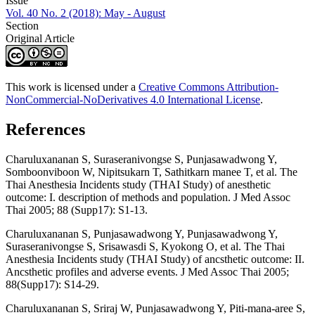
Issue
Vol. 40 No. 2 (2018): May - August
Section
Original Article
This work is licensed under a
Creative Commons Attribution-
NonCommercial-NoDerivatives 4.0 International License
.
References
Charuluxananan S, Suraseranivongse S, Punjasawadwong Y,
Somboonviboon W, Nipitsukarn T, Sathitkarn manee T, et al. The
Thai Anesthesia Incidents study (THAI Study) of anesthetic
outcome: I. description of methods and population. J Med Assoc
Thai 2005; 88 (Supp17): S1-13.
Charuluxananan S, Punjasawadwong Y, Punjasawadwong Y,
Suraseranivongse S, Srisawasdi S, Kyokong O, et al. The Thai
Anesthesia Incidents study (THAI Study) of ancsthetic outcome: II.
Ancsthetic profiles and adverse events. J Med Assoc Thai 2005;
88(Supp17): S14-29.
Charuluxananan S, Sriraj W, Punjasawadwong Y, Piti-mana-aree S,