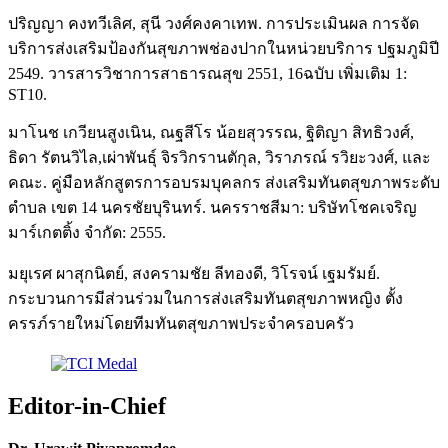
ปริญญา คงทวีเลิศ, สุนี วงศ์คงคาเทพ. การประเมินผล การจัด
บริการส่งเสริมป้องกันสุขภาพช่องปากในหน่วยบริการ ปฐมภูมิปี
2549. วารสารวิชาการสาธารณสุข 2551, 16ฉบับ เพิ่มเติม 1:
ST10.
มาโนช เกวียนสูงเนิน, ณฐสีโร น้อยสุวรรณ, ฐิติญา สิทธิวงศ์,
ธิดา รัตนวิไล,เผ่าพันธุ์ จิรวิกรานตักุล, วิราภรณ์ รวิยะวงศ์, และ
คณะ. คู่มือหลักสูตรการอบรมบุคลกร ส่งเสริมทันตสุขภาพระดับ
ตำบล เขต 14 นครชัยบุรินทร์. นครราชสีมา: บริษัทโชคเจริญ
มาร์เกตติ้ง จำกัด: 2555.
มยุเรศ ผาสุกนิตย์, สงครามชัย ลีทองดี, วิโรจน์ เฐมรัมย์.
กระบวนการมีส่วนร่วมในการส่งเสริมทันตสุขภาพหญิง ตั้ง
ครรภ์รายใหม่โดยทีมทันตสุขภาพประจำครอบครัว
Editor-in-Chief