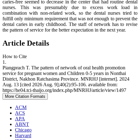
caries-free seemed to decrease in the center that had routine dental
nurses. This was presumably due to excess work load in
combination with non-related work, so the dental nurses tried to
fulfill only minimum requirement that was not enough to prevent the
dental caries in early childhood. The staff of network has to revise
the pattern of service for the better expectation in the next year.
Article Details
How to Cite
1.
Piangprach T. The pattern of network of oral health promotion
service for pregnant women and Children 0-5 years in Nonthai
District, Nakhon Ratchasima Province. MNRHJ [internet]. 2024
Aug. 13 [cited 2026 Aug. 9];40(2):95-106. available from:
https://he04.tci-thaijo.org/index.php/MNRHJ/article/view/1497
More Citation Formats
ACM
ACS
APA
ABNT
Chicago
Harvard