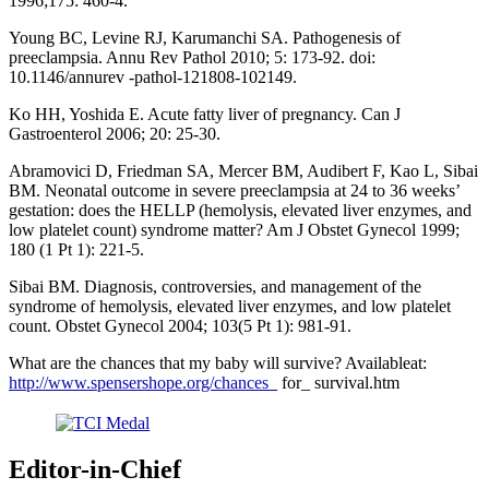
1996;175: 460-4.
Young BC, Levine RJ, Karumanchi SA. Pathogenesis of
preeclampsia. Annu Rev Pathol 2010; 5: 173-92. doi:
10.1146/annurev -pathol-121808-102149.
Ko HH, Yoshida E. Acute fatty liver of pregnancy. Can J
Gastroenterol 2006; 20: 25-30.
Abramovici D, Friedman SA, Mercer BM, Audibert F, Kao L, Sibai
BM. Neonatal outcome in severe preeclampsia at 24 to 36 weeks’
gestation: does the HELLP (hemolysis, elevated liver enzymes, and
low platelet count) syndrome matter? Am J Obstet Gynecol 1999;
180 (1 Pt 1): 221-5.
Sibai BM. Diagnosis, controversies, and management of the
syndrome of hemolysis, elevated liver enzymes, and low platelet
count. Obstet Gynecol 2004; 103(5 Pt 1): 981-91.
What are the chances that my baby will survive? Availableat:
http://www.spensershope.org/chances_
for_ survival.htm
Editor-in-Chief