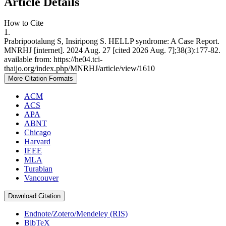
Article Details
How to Cite
1.
Prabripootalung S, Insiripong S. HELLP syndrome: A Case Report.
MNRHJ [internet]. 2024 Aug. 27 [cited 2026 Aug. 7];38(3):177-82.
available from: https://he04.tci-
thaijo.org/index.php/MNRHJ/article/view/1610
More Citation Formats
ACM
ACS
APA
ABNT
Chicago
Harvard
IEEE
MLA
Turabian
Vancouver
Download Citation
Endnote/Zotero/Mendeley (RIS)
BibTeX