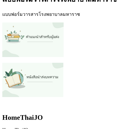
เเบบฟอร์มวารสารโรงพยาบาลมหาราช
HomeThaiJO