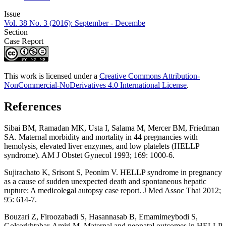
Issue
Vol. 38 No. 3 (2016): September - Decembe
Section
Case Report
This work is licensed under a
Creative Commons Attribution-
NonCommercial-NoDerivatives 4.0 International License
.
References
Sibai BM, Ramadan MK, Usta I, Salama M, Mercer BM, Friedman
SA. Maternal morbidity and mortality in 44 pregnancies with
hemolysis, elevated liver enzymes, and low platelets (HELLP
syndrome). AM J Obstet Gynecol 1993; 169: 1000-6.
Sujirachato K, Srisont S, Peonim V. HELLP syndrome in pregnancy
as a cause of sudden unexpected death and spontaneous hepatic
rupture: A medicolegal autopsy case report. J Med Assoc Thai 2012;
95: 614-7.
Bouzari Z, Firoozabadi S, Hasannasab B, Emamimeybodi S,
Golsorkhtabar-Amiri M. Maternal and neonatal outcomes in HELLP