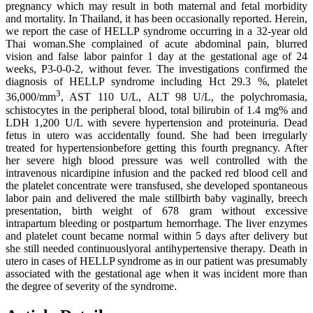
pregnancy which may result in both maternal and fetal morbidity
and mortality. In Thailand, it has been occasionally reported. Herein,
we report the case of HELLP syndrome occurring in a 32-year old
Thai woman.She complained of acute abdominal pain, blurred
vision and false labor painfor 1 day at the gestational age of 24
weeks, P3-0-0-2, without fever. The investigations confirmed the
diagnosis of HELLP syndrome including Hct 29.3 %, platelet
3
36,000/mm
, AST 110 U/L, ALT 98 U/L, the polychromasia,
schistocytes in the peripheral blood, total bilirubin of 1.4 mg% and
LDH 1,200 U/L with severe hypertension and proteinuria. Dead
fetus in utero was accidentally found. She had been irregularly
treated for hypertensionbefore getting this fourth pregnancy. After
her severe high blood pressure was well controlled with the
intravenous nicardipine infusion and the packed red blood cell and
the platelet concentrate were transfused, she developed spontaneous
labor pain and delivered the male stillbirth baby vaginally, breech
presentation, birth weight of 678 gram without excessive
intrapartum bleeding or postpartum hemorrhage. The liver enzymes
and platelet count became normal within 5 days after delivery but
she still needed continuouslyoral antihypertensive therapy. Death in
utero in cases of HELLP syndrome as in our patient was presumably
associated with the gestational age when it was incident more than
the degree of severity of the syndrome.