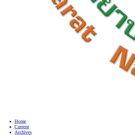
Home
Current
Archives