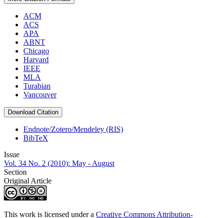
ACM
ACS
APA
ABNT
Chicago
Harvard
IEEE
MLA
Turabian
Vancouver
Download Citation
Endnote/Zotero/Mendeley (RIS)
BibTeX
Issue
Vol. 34 No. 2 (2010): May - August
Section
Original Article
This work is licensed under a
Creative Commons Attribution-