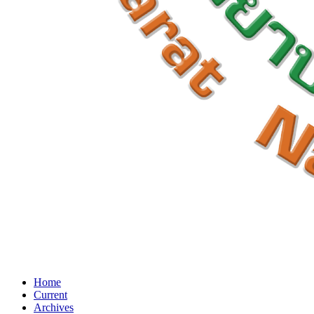
Home
Current
Archives