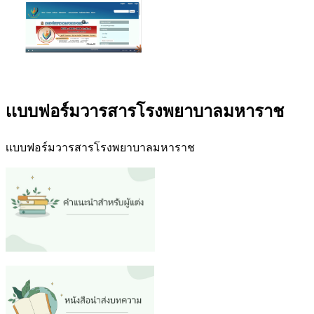
เเบบฟอร์มวารสารโรงพยาบาลมหาราช
เเบบฟอร์มวารสารโรงพยาบาลมหาราช