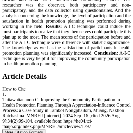
researcher was the observer, both participatory and non-
participatory, and the data collector using questionnaires. And the
analysis concerning the knowledge, the level of participation and the
satisfaction in health promotion planning was performed during
working in the field.
Results:
A-I-C technique could induce the
most participants to realize that they themselves could participate this
plan up to the most. The mean scores of the participation before and
after the A-I-C technique were difference with statistic significance.
The knowledge as well as the satisfaction of participants in health
promotion planning was significantly increased.
Conclusion:
A-I-C
technique is very helpful for improving the community participation
in health promotion planning.
Article Details
How to Cite
1.
Thitawattananon C. Improving the Community Participation in
Health Promotion Planning Through Appreciation-Influence Control
Process: a Case Study in Tambol Nongphailom, Muang, Nakhon
Ratchasima. MNRHJ [internet]. 2024 Sep. 16 [cited 2026 Aug.
9];34(2):99-104. available from: https://he04.tci-
thaijo.org/index.php/MNRHJ/article/view/1797
More Citation Formats