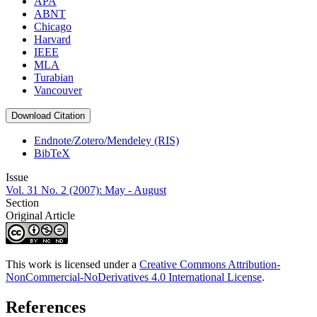
APA
ABNT
Chicago
Harvard
IEEE
MLA
Turabian
Vancouver
Download Citation
Endnote/Zotero/Mendeley (RIS)
BibTeX
Issue
Vol. 31 No. 2 (2007): May - August
Section
Original Article
This work is licensed under a
Creative Commons Attribution-
NonCommercial-NoDerivatives 4.0 International License
.
References