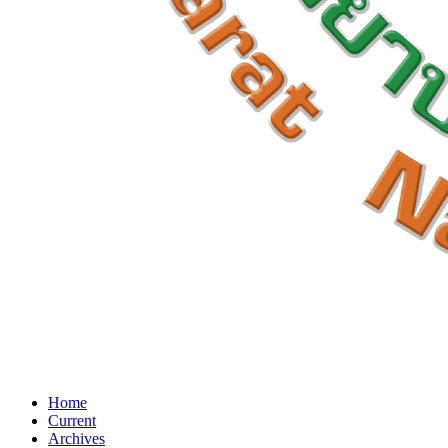
Home
Current
Archives