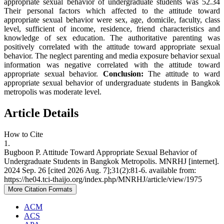
appropriate sexual behavior of undergraduate students was 52.34
Their personal factors which affected to the attitude toward
appropriate sexual behavior were sex, age, domicile, faculty, class
level, sufficient of income, residence, friend characteristics and
knowledge of sex education. The authoritative parenting was
positively correlated with the attitude toward appropriate sexual
behavior. The neglect parenting and media exposure behavior sexual
information was negative correlated with the attitude toward
appropriate sexual behavior.
Conclusion:
The attitude to ward
appropriate sexual behavior of undergraduate students in Bangkok
metropolis was moderate level.
Article Details
How to Cite
1.
Bugboon P. Attitude Toward Appropriate Sexual Behavior of
Undergraduate Students in Bangkok Metropolis. MNRHJ [internet].
2024 Sep. 26 [cited 2026 Aug. 7];31(2):81-6. available from:
https://he04.tci-thaijo.org/index.php/MNRHJ/article/view/1975
More Citation Formats
ACM
ACS