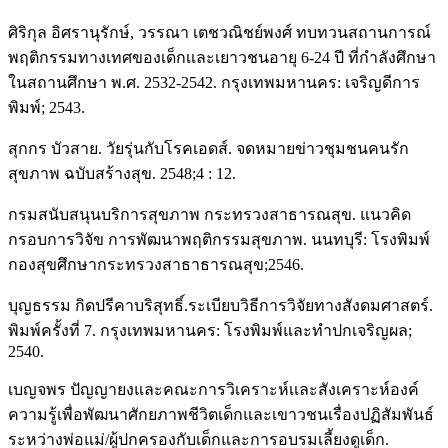
ศิริกุล อิศรานุรักษ์, วรรณา เตชวณิชย์พงศ์ ทบทวนสถานการณ์
พฤติกรรมทางเทศของเด็กเเละเยาวชนอายุ 6-24 ปี ที่กำลังศึกษา
ในสถานศึกษา พ.ศ. 2532-2542. กรุงเทพมหานคร: เจริญดีการ
พิมพ์; 2543.
สุกกร บัวสาย. วัยรุ่นกับโรคเอดส์. จดหมายข่าวชุมชนคนรัก
สุขภาพ ฉบับสร้างสุข. 2548;4 : 12.
กรมสนับสนุนบริการสุขภาพ กระทรวงสาธารณสุข. แนวคิด
กรอบการวิจัข การพัฒนาพฤติกรรมสุขภาพ. นนทบุรี: โรงพิมพ์
กองสุขศึกษากระทรวงสาธาธารณสุข;2546.
บุญธรรม กิดปรีคาบริสุทธิ์.ระเบียบวิธีการวิจัยทางสังดมศาสตร์.
พิมพ์ครั้งที่ 7. กรุงเทพมหานคร: โรงพิมพ์และทำปกเจริญผล;
2540.
เบญจพร ปัญญายงและคณะการวิเคราะห์เเละสังเคราะห์องค์
ความรู้เพื่อพัฒนาศักยภาพชีวิตเด็กและเขาวชนเรื่องปฏิสัมพันธ์
ระหว่างพ่อแม่/ผู้ปกครองกับเด็กและการอบรมเลี้ยงดูเด็ก.