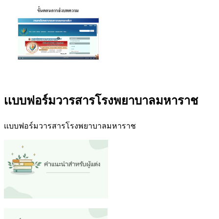
เเบบฟอร์มวารสารโรงพยาบาลมหาราช
เเบบฟอร์มวารสารโรงพยาบาลมหาราช