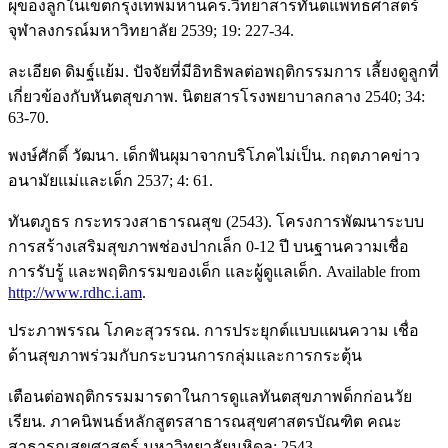
ผุของลูกในเขตกรุงเทพมหานคร.วิทยาสารทันตแพทธศาสตร์
จุฬาลงกรณ์มหาวิทยาลัย 2539; 19: 227-34.
ละเอียด ดิมฐ์เเย้ม. ปัจจัยที่มีอิทธิพลต่อพฤติกรรมการ เลี้ยงดูลูกที่
เกี่ยวข้องกับหันตสุขภาพ. นิตยสารโรงพยาบาลกลาง 2540; 34:
63-70.
พงษ์ศักดิ์ วัฒนา. เด็กฟันผุมาจากบริโภคไม่เป็น. กฤตภาคข่าว
อนามัยแม่และเด็ก 2537; 4: 61.
ทันตภูธร กระทรวงสาธารณสุข (2543). โครงการพัฒนาระบบ
การสร้างเสริมสุขภาพช่องปากเล็ก 0-12 ปี บนฐานความเชื่อ
การรับรู้ และพฤติกรรมของเด็ก และผู้ดูแลเด็ก. Available from
http://www.rdhc.i.am
.
ประภาพรรณ โภคะสุวรรณ. การประยุกต์แบบแผนความ เชื่อ
ด้านสุขภาพร่วมกับกระบวนการกลุ่มและการกระตุ้น
เตือนต่อพฤติกรรมมารดาในการดูแลทันตสุขภาพด็กก่อนวัย
เรียน. ภาคนิพนธ์หลักสูตรสาธารณสุขศาสตรบัณฑิต คณะ
สาธารณสุขศาสตร์ มหาวิทยาลัยมหิดล; 2543.