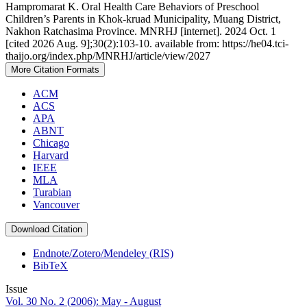
Hampromarat K. Oral Health Care Behaviors of Preschool
Children’s Parents in Khok-kruad Municipality, Muang District,
Nakhon Ratchasima Province. MNRHJ [internet]. 2024 Oct. 1
[cited 2026 Aug. 9];30(2):103-10. available from: https://he04.tci-
thaijo.org/index.php/MNRHJ/article/view/2027
More Citation Formats
ACM
ACS
APA
ABNT
Chicago
Harvard
IEEE
MLA
Turabian
Vancouver
Download Citation
Endnote/Zotero/Mendeley (RIS)
BibTeX
Issue
Vol. 30 No. 2 (2006): May - August