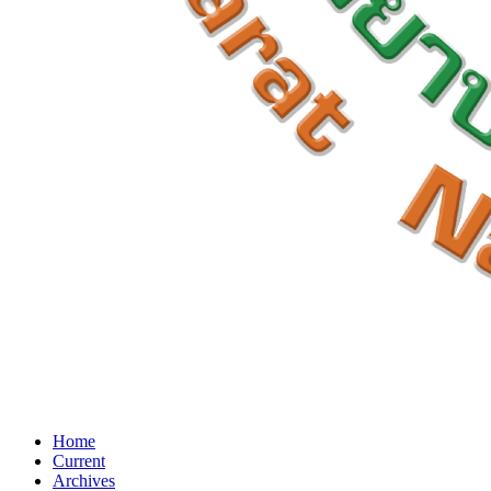
Home
Current
Archives