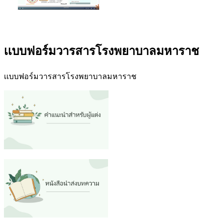
เเบบฟอร์มวารสารโรงพยาบาลมหาราช
เเบบฟอร์มวารสารโรงพยาบาลมหาราช