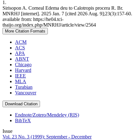
1.
Sirisopon A. Corneal Edema deu to Calotropis procera R. Br.
MNRHJ [internet]. 2025 Jan. 7 [cited 2026 Aug. 9];23(3):157-60.
available from: https://he04.tci-
thaijo.org/index.php/MNRHJ/article/view/2564
More Citation Formats
ACM
ACS
APA
ABNT
Chicago
Harvard
IEEE
MLA
Turabian
Vancouver
Download Citation
Endnote/Zotero/Mendeley (RIS)
BibTeX
Issue
Vol. 23 No. 3 (1999): September - December