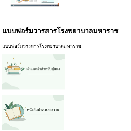
เเบบฟอร์มวารสารโรงพยาบาลมหาราช
เเบบฟอร์มวารสารโรงพยาบาลมหาราช