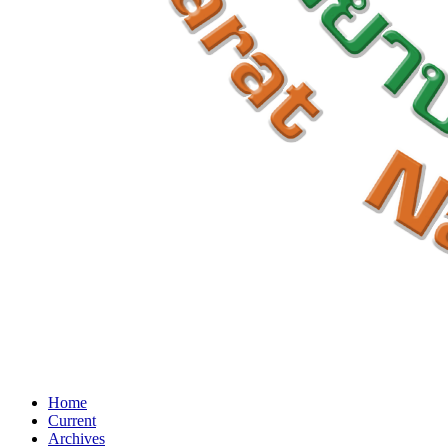
Home
Current
Archives