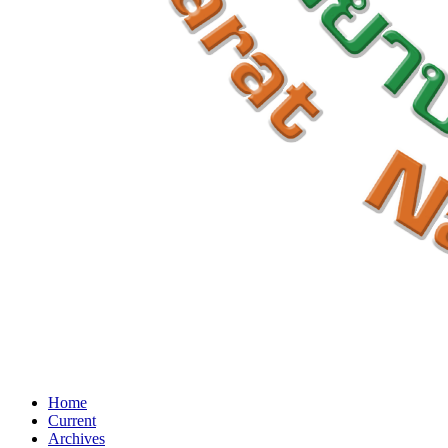
Home
Current
Archives