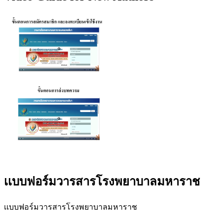
เเบบฟอร์มวารสารโรงพยาบาลมหาราช
เเบบฟอร์มวารสารโรงพยาบาลมหาราช