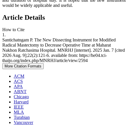
and duration of hospital stay. It is hoped that the new instrument
would be widely applicable and useful.
Article Details
How to Cite
1.
Santichatngam P. The New Dissecting Instrument for Modified
Radical Mastectomy to Decrease Operative Time at Maharat
Nakhon Ratchasima Hospital. MNRHJ [internet]. 2025 Jan. 7 [cited
2026 Aug. 9];22(2):121-6. available from: https://he04.tci-
thaijo.org/index.php/MNRHJ/article/view/2594
More Citation Formats
ACM
ACS
APA
ABNT
Chicago
Harvard
IEEE
MLA
Turabian
Vancouver