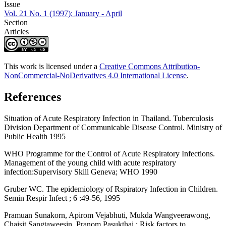
Issue
Vol. 21 No. 1 (1997): January - April
Section
Articles
This work is licensed under a
Creative Commons Attribution-
NonCommercial-NoDerivatives 4.0 International License
.
References
Situation of Acute Respiratory Infection in Thailand. Tuberculosis
Division Department of Communicable Disease Control. Ministry of
Public Health 1995
WHO Programme for the Control of Acute Respiratory Infections.
Management of the young child with acute respiratory
infection:Supervisory Skill Geneva; WHO 1990
Gruber WC. The epidemiology of Rspiratory Infection in Children.
Semin Respir Infect ; 6 :49-56, 1995
Pramuan Sunakorn, Apirom Vejabhuti, Mukda Wangveerawong,
Chaisit Sangtaweesin, Pranom Pasukthai : Risk factors to