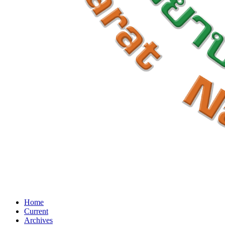
Home
Current
Archives