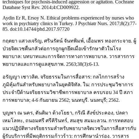
techniques for psychosis-induced aggression or agitation. Cochrane
Database Syst Rev. 2014;4:CD009922.
Aydin Er R, Ersoy N. Ethical problems experienced by nurses who
work in psychiatry clinics in Turkey. J Psychiatr Nurs. 2017;8(2):77-
85. doi:10.14744/phd.2017.97720
กฤตยา แสวงเจริญ, ศรินรัตน์ จันทพิมพ์, เอื้อมพร ทองกระจาย. ผู้
ป่วยจิตเวชตื่นกลัวต่อการถูกผูกยึดเมื่อเข้ารักษาตัวในโรง
พยาบาล: บทบาทและการจัดการทางการพยาบาล. วารสารการ
พยาบาลและการดูแลสุขภาพ. 2563;38(3):6-13.
อรัญญา เชาวลิต. จริยธรรมในการสื่อสาร: กลไกการสร้าง
ภูมิคุ้มกันสำหรับพยาบาลในยุคดิจิทัล. ใน: การประชุมวิชาการ
ประจำปีด้านจริยธรรมวิชาชีพการพยาบาล ครบรอบ 34 ปี สภา
การพยาบาล; 4-6 กันยายน 2562; นนทบุรี. นนทบุรี; 2562.
บุญพา ณ นคร, ตันติมา ด้วงโยธา, กริณี สังข์ประคอง, ปลดา
เหมโลหะ, ถนอมศรี ศรีคิรินทร์, สมสุข สมมะลวน. การทดสอบ
แนวปฏิบัติทางจริยธรรมสำหรับพยาบาลจิตเวชในการสื่อสารกับ
ผู้รับบริการที่มีพฤติกรรมก้าวร้าว: การศึกษานำร่อง. วารสาร