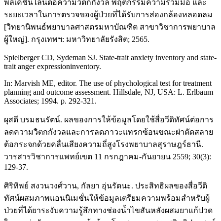
พลิเคชั่นไลน์ต่อความวิตกกังวล พฤติกรรมความร่วมมือ และ
ระยะเวลาในการตรวจของผู้ป่วยที่ได้รับการส่องกล้องหลอดลม
[วิทยานิพนธ์พยาบาลศาสตรมหาบัณฑิต สาขาวิชาการพยาบาล
ผู้ใหญ่]. กรุงเทพฯ: มหาวิทยาลัยรังสิต; 2565.
Spielberger CD, Sydeman SJ. State-trait anxiety inventory and state-
trait anger expressioninventory.
In: Marvish ME, editor. The use of phychological test for treatment
planning and outcome assessment. Hillsdale, NJ, USA: L. Erlbaum
Associates; 1994. p. 292-321.
ผุสดี บรมธนรัตน์. ผลของการให้ข้อมูลโดยใช้สื่อวีดิทัศน์ต่อการ
ลดความวิตกกังวลและการลดภาวะแทรกซ้อนขณะผ่าตัดสลาย
ต้อกระจกด้วยคลื่นเสียงความถี่สูงโรงพยาบาลสุราษฎร์ธานี.
วารสารวิชาการแพทย์เขต 11 กรกฎาคม-กันยายน 2559; 30(3):
129-37.
ศิริทิพย์ สงวนวงศ์วาน, กัลยา อุ่นรัตนะ. ประสิทธิผลของสื่อวีดิ
ทัศน์ผสมภาพแอนนิเมชั่นให้ข้อมูลเตรียมความพร้อมสำหรับผู้
ป่วยที่ได้ยาระงับความรู้สึกทางช่องน้ำไขสันหลังผสมยาแก้ปวด