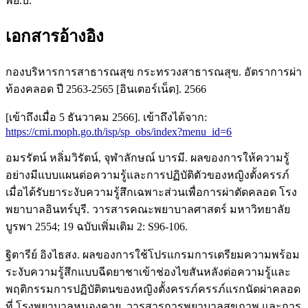
พย.บ.
เอกสารอ้างอิง
กองบริหารการสาธารณสุข กระทรวงสาธารณสุข. อัตราการผ่า
ท้องคลอด ปี 2563-2565 [อินเตอร์เน็ต]. 2566
[เข้าถึงเมื่อ 5 ธันวาคม 2566]. เข้าถึงได้จาก:
https://cmi.moph.go.th/isp/sp_obs/index?menu_id=6
อมรรัตน์ หลิ่มวิรัตน์, จุฬาลักษณ์ บารมี. ผลของการให้ความรู้
อย่างมีแบบแผนต่อความรู้และการปฏิบัติตัวของหญิงตั้งครรภ์
เมื่อได้รับยาระงับความรู้สึกเฉพาะส่วนเพื่อการผ่าตัดคลอด โรง
พยาบาลอินทร์บุรี. วารสารคณะพยาบาลศาสตร์ มหาวิทยาลัย
บูรพา 2554; 19 ฉบับเพิ่มเติม 2: S96-106.
ฐิตารีย์ อิงไธสง. ผลของการใช้โปรแกรมการเตรียมความพร้อม
ระงับความรู้สึกแบบฉีดยาชาเข้าช่องไขสันหลังต่อความรู้และ
พฤติกรรมการปฏิบัติตนของหญิงตั้งครรภ์ครรภ์แรกนัดผ่าคลอด
ที่ โรงพยาบาลหนองคาย. วารสารการพยาบาลสุขภาพ และการ