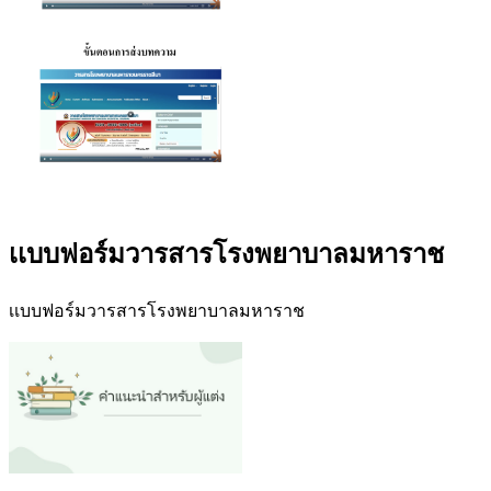
เเบบฟอร์มวารสารโรงพยาบาลมหาราช
เเบบฟอร์มวารสารโรงพยาบาลมหาราช