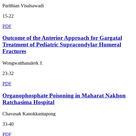
Parithian Visalsawadi
15-22
PDF
Outcome of the Anterior Approach for Gargatal
Treatment of Pediatric Supracondylar Humeral
Fractures
Wongwatthanalerk J.
23-32
PDF
Organophosphate Poisoning in Maharat Nakhon
Ratchasima Hospital
Chavasak Kanokkantapong
33-40
PDF