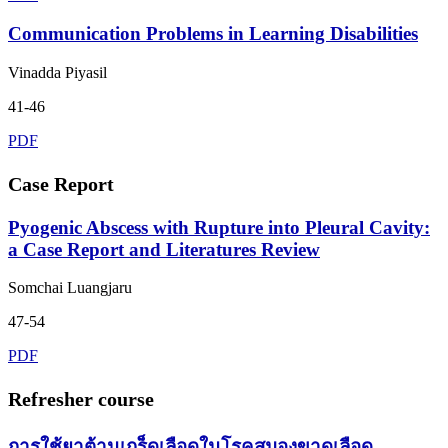
Communication Problems in Learning Disabilities
Vinadda Piyasil
41-46
PDF
Case Report
Pyogenic Abscess with Rupture into Pleural Cavity:
a Case Report and Literatures Review
Somchai Luangjaru
47-54
PDF
Refresher course
การใช้ยาต้านเกร็ดเลือดในโรคสมองขาดเลือด