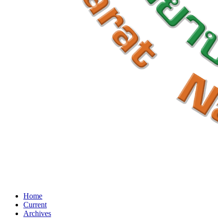
Home
Current
Archives