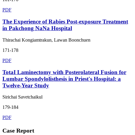
PDF
The Experience of Rabies Post-exposure Treatment
in Pakchong NaNa Hospital
Thirachai Kongiamtrakun, Lawan Boonchuen
171-178
PDF
TotaI Laminectomy with Posterolateral Fusion for
Lumbar Spondylolisthesis in Priest's Hospital: a
Twelve-Year Study
Sirichai Savetchaikul
179-184
PDF
Case Report