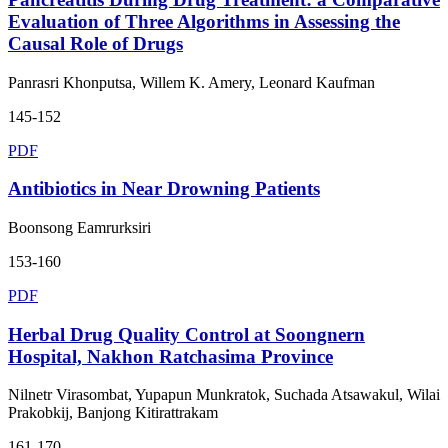
Evaluation of Three Algorithms in Assessing the
Causal Role of Drugs
Panrasri Khonputsa, Willem K. Amery, Leonard Kaufman
145-152
PDF
Antibiotics in Near Drowning Patients
Boonsong Eamrurksiri
153-160
PDF
Herbal Drug Quality Control at Soongnern
Hospital, Nakhon Ratchasima Province
Nilnetr Virasombat, Yupapun Munkratok, Suchada Atsawakul, Wilai
Prakobkij, Banjong Kitirattrakam
161-170