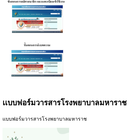
เเบบฟอร์มวารสารโรงพยาบาลมหาราช
เเบบฟอร์มวารสารโรงพยาบาลมหาราช