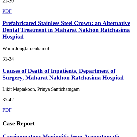
21-30
PDF
Prefabricated Stainless Steel Crown: an Alternative
Dental Treatment in Maharat Nakhon Ratchasima
Hospital
Warin JongJaroenkamol
31-34
Causes of Death of Inpatients, Department of
Surgery, Maharat Nakhon Ratchasima Hospital
Likit Maptakoon, Prinya Santichatngam
35-42
PDF
Case Report
Carcinomatous Meningitis from Asymptomatic