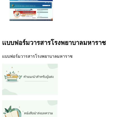
เเบบฟอร์มวารสารโรงพยาบาลมหาราช
เเบบฟอร์มวารสารโรงพยาบาลมหาราช