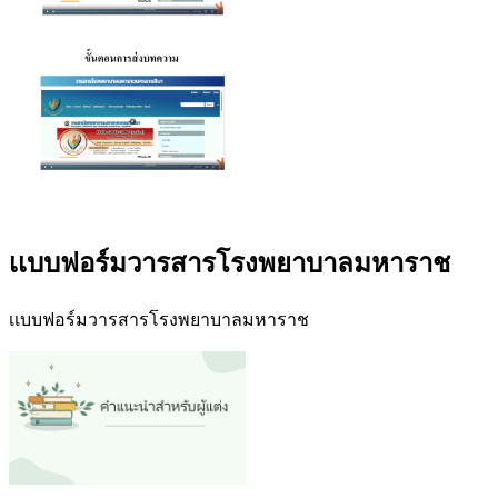
เเบบฟอร์มวารสารโรงพยาบาลมหาราช
เเบบฟอร์มวารสารโรงพยาบาลมหาราช