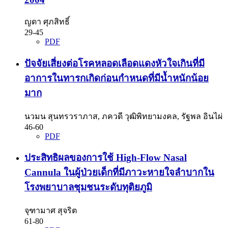
ญดา ศุภสิทธิ์
29-45
PDF
ปัจจัยเสี่ยงต่อโรคหลอดเลือดแดงหัวใจเกินที่มี
อาการในทารกเกิดก่อนกำหนดที่มีน้ำหนักน้อย
มาก
นวมน สุนทรวราภาส, ภควดี วุฒิพิทยามงคล, รัฐพล อินไผ่
46-60
PDF
ประสิทธิผลของการใช้ High-Flow Nasal
Cannula ในผู้ป่วยเด็กที่มีภาวะหายใจลำบากใน
โรงพยาบาลชุมชนระดับทุติยภูมิ
จุฑามาศ สุจริต
61-80